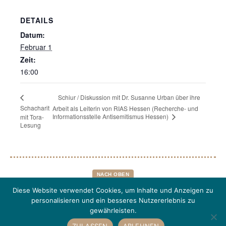
DETAILS
Datum:
Februar 1
Zeit:
16:00
Schiur / Diskussion mit Dr. Susanne Urban über ihre
Schacharit
Arbeit als Leiterin von RIAS Hessen (Recherche- und
Informationsstelle Antisemitismus Hessen)
mit Tora-
Lesung
NACH OBEN
Diese Website verwendet Cookies, um Inhalte und Anzeigen zu
personalisieren und ein besseres Nutzererlebnis zu
© 2026
EGALITÄRER MINJAN
•
DATENSCHUTZ
•
IMPRESSUM
•
gewährleisten.
ZULASSEN
ABLEHNEN