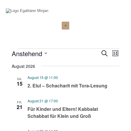
Zum
≡
Inhalt
springen
Veranstaltungen
Anstehend
Veranstaltu
Veransta
Suche
Liste
Ansicht
Suche
Datum
Navigati
wählen.
August 2026
und
Ansichten,
August 15 @ 11:00
SA.
15
Navigation
2. Elul – Schacharit mit Tora-Lesung
August 21 @ 17:00
FR.
21
Für Kinder und Eltern! Kabbalat
Schabbat für Klein und Groß