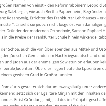
LEITUNGSGREMIEN
n großen Namen von einst – den Reformrabbinern Leopold S
org Salzberger, wie auch Bertha Pappenheim, Begründerin
nz Rosenzweig, Errichter des Frankfurter Lehrhauses – erke
mütter“. Er sieht sie jedoch nicht losgelöst vom damaligen 
der Gründer der modernen Orthodoxie, Samson Raphael Hir
bis in die Kreise der Frankfurter Schule hinein wirkende Ra
e der Schoa, auch die von Überlebenden aus Mittel- und Os
der jüdischen Gemeinden im Nachkriegsdeutschland und n
en und Juden aus der ehemaligen Sowjetunion erlauben ke
 liberale Judentum. Überdies liegen heute die Epizentren d
u einem gewissen Grad in Großbritannien.
n Frankfurts gestaltet sich darum zwangsläufig unter andere
kennend setzt sich der Egalitäre Minjan mit den Inhalten de
ander. Er ist Gründungsmitglied des im Frühjahr geschaffe
) und steht in Kontakt mit den Women of the Wall.