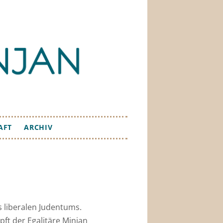
AFT
ARCHIV
s liberalen Judentums.
ft der Egalitäre Minjan