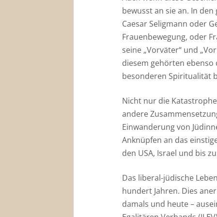
bewusst an sie an. In de
Caesar Seligmann oder Ge
Frauenbewegung, oder Fra
seine „Vorväter“ und „Vor
diesem gehörten ebenso 
besonderen Spiritualität 
Nicht nur die Katastroph
andere Zusammensetzung 
Einwanderung von Jüdinn
Anknüpfen an das einstige
den USA, Israel und bis z
Das liberal-jüdische Lebe
hundert Jahren. Dies aner
damals und heute – ausein
Egalitären Verbands (JLEV