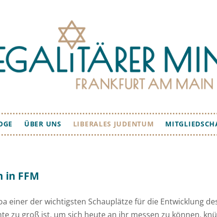
Zum
OGE
ÜBER UNS
LIBERALES JUDENTUM
MITGLIEDSCH
Inhalt
springen
GESCHICHTE
RABBINERIN
m in FFM
KANTOR
oa einer der wichtigsten Schauplätze für die Entwicklung de
STRUKTUR &
e zu groß ist, um sich heute an ihr messen zu können, knüp