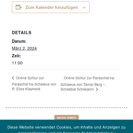
Zum Kalender hinzufügen
DETAILS
Datum:
März 2, 2024
Zeit:
11:00
Online Schiur zur Paraschat ha-
Online Schiur zur
Paraschat ha-Schawua von
Schawua von Tamar Berg –
R‘ Elisa Klapheck
Schabbat Schekalim
NACH OBEN
Diese Website verwendet Cookies, um Inhalte und Anzeigen zu