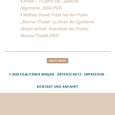
•
Artikel – 10 Jahre EM – Jüdische
Allgemeine, 2004 (PDF)
•
Mathieu Daniël Polak hat den Psalm
„Mizmor l’Todah“ zu Ehren des Egalitären
Minjan vertont:
Notenblatt des Psalms
Mizmor l’Todah (PDF)
NACH OBEN
© 2026
EGALITÄRER MINJAN
•
DATENSCHUTZ
•
IMPRESSUM
•
KONTAKT UND ANFAHRT